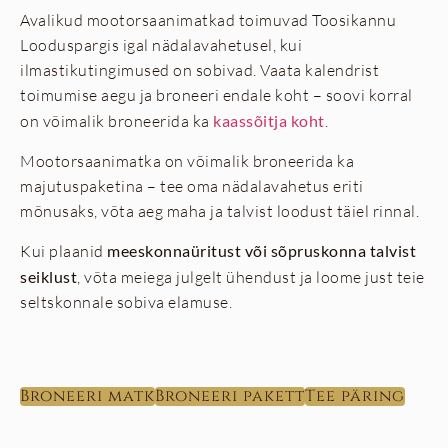
Avalikud mootorsaanimatkad toimuvad Toosikannu
Looduspargis igal nädalavahetusel, kui
ilmastikutingimused on sobivad. Vaata kalendrist
toimumise aegu ja broneeri endale koht – soovi korral
on võimalik broneerida ka
kaassõitja koht
.
Mootorsaanimatka on võimalik broneerida ka
majutuspaketina – tee oma nädalavahetus eriti
mõnusaks, võta aeg maha ja talvist loodust täiel rinnal.
Kui plaanid
meeskonnaüritust või sõpruskonna talvist
seiklust
, võta meiega julgelt ühendust ja loome just teie
seltskonnale sobiva elamuse.
Broneeri matk
Broneeri pakett
Tee päring