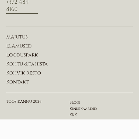
+372 489
8160
Majutus
Elamused
Looduspark
Kohtu & tähista
Kohvik-resto
Kontakt
TOOSIKANNU 2026
Blogi
Kinkekaardid
KKK
Kodukord ja eeskirjad
Privaatsuspoliitika