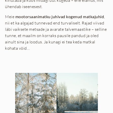
kihutada ja koos midagi uut kogeda – ehe elamus, mis
ühendab iseenesest.
Meie
mootorsaanimatku juhivad kogenud matkajuhid
,
nii et ka algajad tunnevad end turvaliselt. Rajad viivad
läbi vaiksete metsade ja avarate talvemaastike – selline
tunne, et maailm on korraks pausile pandud ja oled
ainult sina ja loodus. Ja kunagi ei tea keda matkal
kohata võid…