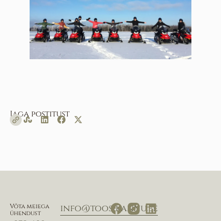
Jaga postitust
Võta meiega
info@toosikannu.ee
ühendust