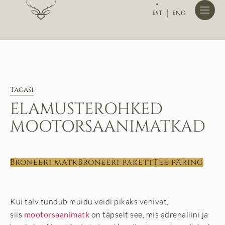
EST
ENG
Tagasi
ELAMUSTEROHKED
MOOTORSAANIMATKAD
Broneeri matk
Broneeri pakett
Tee päring
Kui talv tundub muidu veidi pikaks venivat,
siis
mootorsaanimatk
on täpselt see, mis adrenaliini ja