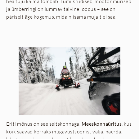
hea tuju käima tõmbab. Lumi krudiseb, mootor müriseb
ja ümberringi on lummav talvine loodus – see on
päriselt äge kogemus, mida niisama mujalt ei saa.
Eriti mõnus on see seltskonnaga.
Meeskonnaüritus
, kus
kõik saavad korraks mugavustsoonist välja, naerda,